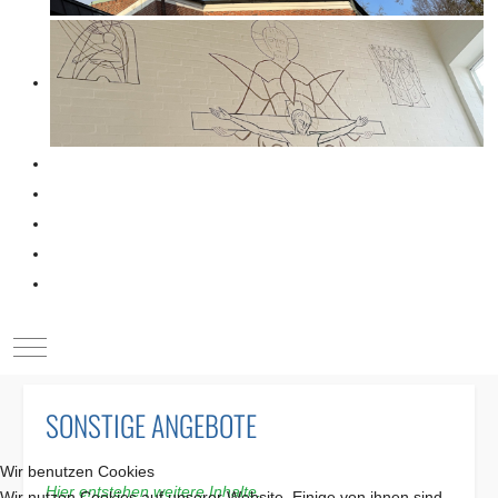
Mobile Menu Toggle
SONSTIGE ANGEBOTE
Wir benutzen Cookies
Hier entstehen weitere Inhalte.
Wir nutzen Cookies auf unserer Website. Einige von ihnen sind